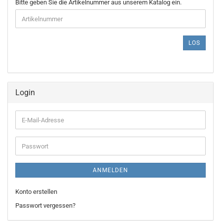
BITTE
Bitte geben Sie die Artikelnummer aus unserem Katalog ein.
GEBEN
SIE
DIE
ARTIKELNUMMER
LOS
AUS
UNSEREM
KATALOG
EIN.
Login
E-
Mail-
Adresse
Passwort
ANMELDEN
Konto erstellen
Passwort vergessen?